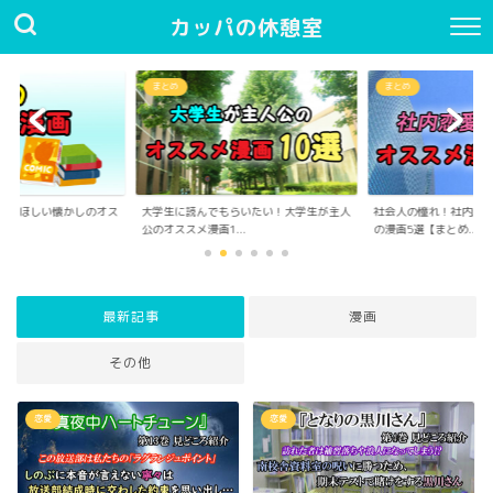
カッパの休憩室
まとめ
まとめ
んでほしい懐かしのオス
大学生に読んでもらいたい！大学生が主人
社会人の憧れ！社内恋
..
公のオススメ漫画1...
の漫画5選【まとめ...
最新記事
漫画
その他
恋愛
恋愛