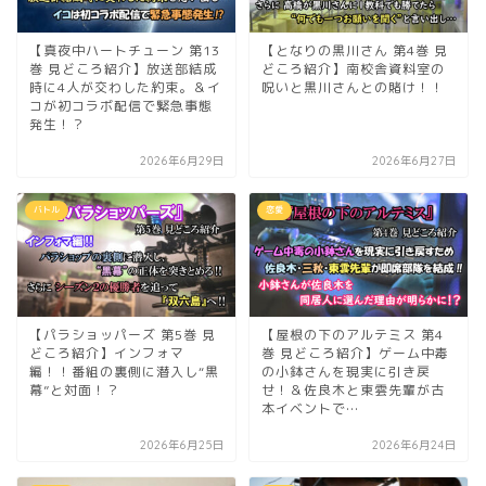
【真夜中ハートチューン 第13
【となりの黒川さん 第4巻 見
巻 見どころ紹介】放送部結成
どころ紹介】南校舎資料室の
時に4人が交わした約束。＆イ
呪いと黒川さんとの賭け！！
コが初コラボ配信で緊急事態
発生！？
2026年6月29日
2026年6月27日
バトル
恋愛
【パラショッパーズ 第5巻 見
【屋根の下のアルテミス 第4
どころ紹介】インフォマ
巻 見どころ紹介】ゲーム中毒
編！！番組の裏側に潜入し“黒
の小鉢さんを現実に引き戻
幕”と対面！？
せ！＆佐良木と東雲先輩が古
本イベントで…
2026年6月25日
2026年6月24日