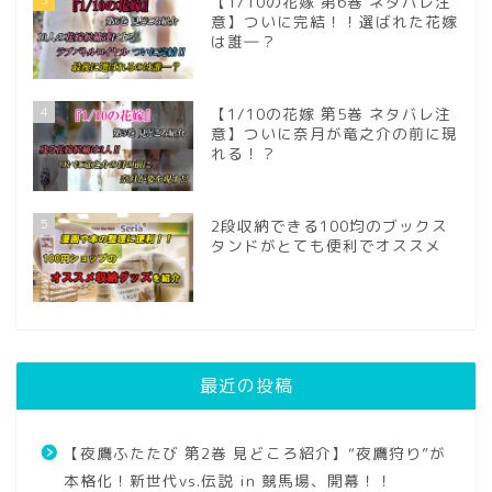
【1/10の花嫁 第6巻 ネタバレ注
意】ついに完結！！選ばれた花嫁
は誰―？
4
【1/10の花嫁 第5巻 ネタバレ注
意】ついに奈月が竜之介の前に現
れる！？
5
2段収納できる100均のブックス
タンドがとても便利でオススメ
最近の投稿
【夜鷹ふたたび 第2巻 見どころ紹介】“夜鷹狩り”が
本格化！新世代vs.伝説 in 競馬場、開幕！！