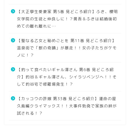
【大正學生愛妻家 第5巻 見どころ紹介】ふき、櫻明
女学院の生徒と仲良しに！？勇吾＆ふきは結婚後初
めての離れ離れに…
【聖なる乙女と秘めごとを 第11巻 見どころ紹介】
温泉街で「獣の奇蹟」が暴走！！女の子たちがケモ
ノに！？
【釣って食べたいギャル澤さん 第6巻 見どころ紹
介】釣谷＆ギャル澤さん、シイラリベンジへ！！そ
して釣谷宅で修羅場発生！？
【カッコウの許嫁 第33巻 見どころ紹介】運命の屋
久島編クライマックス！！大事件勃発で家族の絆が
試される！？