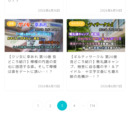
♡！？
2026年6月16日
2026年6月14日
恋愛
サスペンス
【クソ女に幸あれ 第10巻 見
【ギルティサークル 第20巻
どころ紹介】檸檬の内面の変
見どころ紹介】無礼講キャン
化に困惑する直。そして檸檬
プ、樹里に迫る魔の手！＆ア
は直をデートに誘い…！？
イドル・十文字文香にも最大
級の危機が…！？
2026年6月13日
2026年6月11日
...
1
2
3
4
114