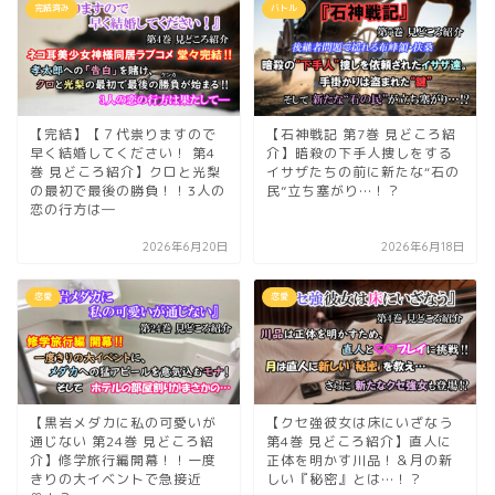
完結済み
バトル
【完結】【７代祟りますので
【石神戦記 第7巻 見どころ紹
早く結婚してください！ 第4
介】暗殺の下手人捜しをする
巻 見どころ紹介】クロと光梨
イサザたちの前に新たな“石の
の最初で最後の勝負！！3人の
民”立ち塞がり…！？
恋の行方は―
2026年6月20日
2026年6月18日
恋愛
恋愛
【黒岩メダカに私の可愛いが
【クセ強彼女は床にいざなう
通じない 第24巻 見どころ紹
第4巻 見どころ紹介】直人に
介】修学旅行編開幕！！一度
正体を明かす川品！＆月の新
きりの大イベントで急接近
しい『秘密』とは…！？