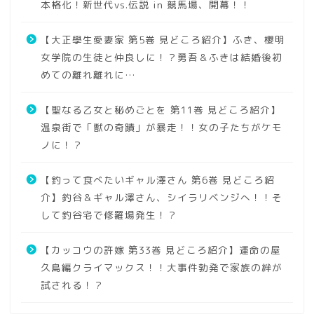
本格化！新世代vs.伝説 in 競馬場、開幕！！
【大正學生愛妻家 第5巻 見どころ紹介】ふき、櫻明
女学院の生徒と仲良しに！？勇吾＆ふきは結婚後初
めての離れ離れに…
【聖なる乙女と秘めごとを 第11巻 見どころ紹介】
温泉街で「獣の奇蹟」が暴走！！女の子たちがケモ
ノに！？
【釣って食べたいギャル澤さん 第6巻 見どころ紹
介】釣谷＆ギャル澤さん、シイラリベンジへ！！そ
して釣谷宅で修羅場発生！？
【カッコウの許嫁 第33巻 見どころ紹介】運命の屋
久島編クライマックス！！大事件勃発で家族の絆が
試される！？