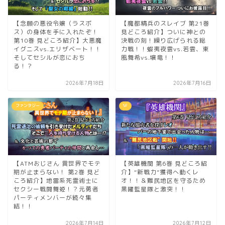
【念願の悪役令嬢（ラスボ
【魔都精兵のスレイブ 第21巻
ス）の身体を手に入れたぞ！
見どころ紹介】ついに神との
第10巻 見どころ紹介】大悪魔
決戦の刻！繰り広げられる総
イグニスvs.エリザベート！！
力戦！！蝦夷夜雲vs.若雲、東
そしてセシルが恋におち
風舞希vs.壌竜！！
る！？
2026年7月18日
2026年7月16日
ファンタジー
SF
【ATMおじさん 異世界でモテ
【英雄機関 第6巻 見どころ紹
期が止まらない！ 第2巻 見ど
介】“新戦力”獲得へ動くレ
ころ紹介】地雷系死霊術士に
オ！！＆難民地区を守るため
セクシー戦闘舞姫！？元勇者
黒曜監星隊と激突！！
パーティメンバーが続々集
結！！
2026年7月14日
2026年7月12日