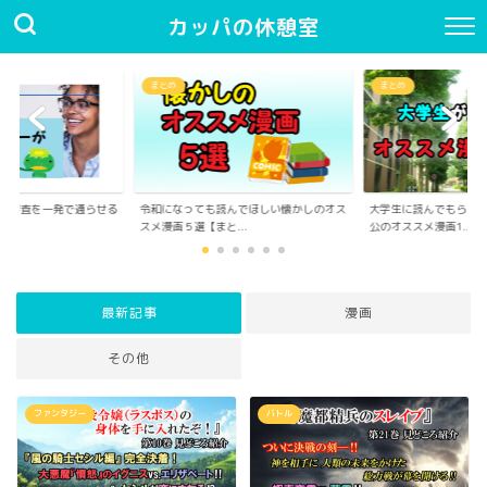
カッパの休憩室
まとめ
まとめ
んでほしい懐かしのオス
大学生に読んでもらいたい！大学生が主人
社会人の憧れ！社内恋
..
公のオススメ漫画1...
の漫画5選【まとめ...
最新記事
漫画
その他
ファンタジー
バトル