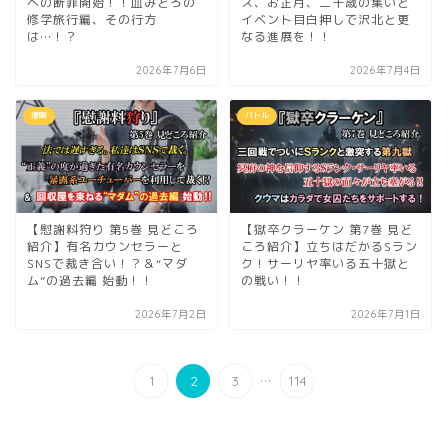
への断罪開始！！血みどろの
ス、お正月、二十歳の集いと
修学旅行編、その行方
イベント目白押しで沢北と更
は…！？
なる進展を！！
2026年7月6日
2026年7月4日
漫画
バトル
【慰謝料狩り 第5巻 見どころ
【獄卒クラーケン 第7巻 見ど
紹介】有名カウンセラーと
ころ紹介】立ちはだかるSラン
SNSで裁き合い！？＆“マダ
ク！サーリヤ率いる五十獄と
ム”の過去編 始動！！
の戦い！！
2026年7月2日
2026年7月1日
...
1
2
3
114