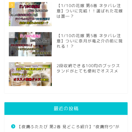
3
【1/10の花嫁 第6巻 ネタバレ注
意】ついに完結！！選ばれた花嫁
は誰―？
4
【1/10の花嫁 第5巻 ネタバレ注
意】ついに奈月が竜之介の前に現
れる！？
5
2段収納できる100均のブックス
タンドがとても便利でオススメ
最近の投稿
【夜鷹ふたたび 第2巻 見どころ紹介】“夜鷹狩り”が