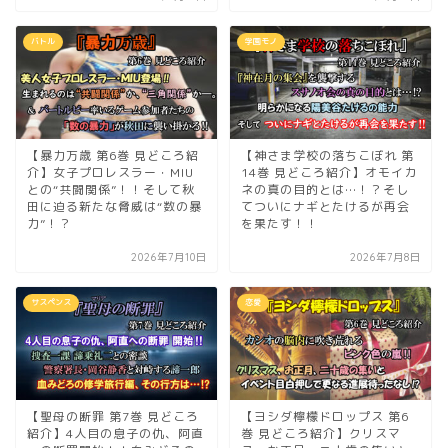
バトル
学園モノ
【暴力万歳 第6巻 見どころ紹
【神さま学校の落ちこぼれ 第
介】女子プロレスラー・MIU
14巻 見どころ紹介】オモイカ
との“共闘関係”！！そして秋
ネの真の目的とは…！？そし
田に迫る新たな脅威は“数の暴
てついにナギとたけるが再会
力”！？
を果たす！！
2026年7月10日
2026年7月8日
サスペンス
恋愛
【聖母の断罪 第7巻 見どころ
【ヨシダ檸檬ドロップス 第6
紹介】4人目の息子の仇、阿直
巻 見どころ紹介】クリスマ