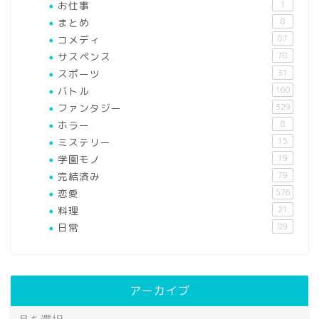
お仕事
1
まとめ
8
コメディ
87
サスペンス
78
スポーツ
31
バトル
160
ファンタジー
329
ホラー
8
ミステリー
15
学園モノ
19
完結済み
79
恋愛
576
料理
21
日常
89
アーカイブ