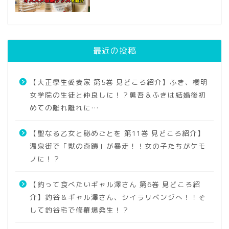
最近の投稿
【大正學生愛妻家 第5巻 見どころ紹介】ふき、櫻明
女学院の生徒と仲良しに！？勇吾＆ふきは結婚後初
めての離れ離れに…
【聖なる乙女と秘めごとを 第11巻 見どころ紹介】
温泉街で「獣の奇蹟」が暴走！！女の子たちがケモ
ノに！？
【釣って食べたいギャル澤さん 第6巻 見どころ紹
介】釣谷＆ギャル澤さん、シイラリベンジへ！！そ
して釣谷宅で修羅場発生！？