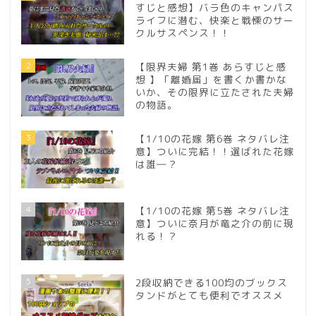
すじと感想】バラ色のキャンパス
ライフに潜む、快楽と戦慄のサー
クルサスペンス！！
2
【限界夫婦 第1巻 あらすじと感
想 】「離婚届」を書くか書かな
いか、その限界に立たされた夫婦
の物語。
3
【1/10の花嫁 第6巻 ネタバレ注
意】ついに完結！！選ばれた花嫁
は誰―？
4
【1/10の花嫁 第5巻 ネタバレ注
意】ついに奈月が竜之介の前に現
れる！？
5
2段収納できる100均のブックス
タンドがとても便利でオススメ