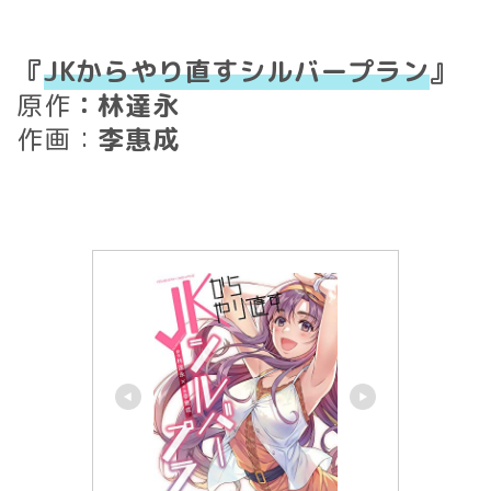
『
JKからやり直すシルバープラン
』
原作
：林達永
作画：
李惠成