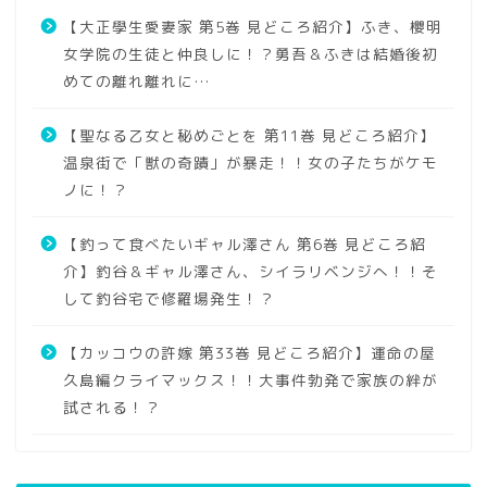
【大正學生愛妻家 第5巻 見どころ紹介】ふき、櫻明
女学院の生徒と仲良しに！？勇吾＆ふきは結婚後初
めての離れ離れに…
【聖なる乙女と秘めごとを 第11巻 見どころ紹介】
温泉街で「獣の奇蹟」が暴走！！女の子たちがケモ
ノに！？
【釣って食べたいギャル澤さん 第6巻 見どころ紹
介】釣谷＆ギャル澤さん、シイラリベンジへ！！そ
して釣谷宅で修羅場発生！？
【カッコウの許嫁 第33巻 見どころ紹介】運命の屋
久島編クライマックス！！大事件勃発で家族の絆が
試される！？