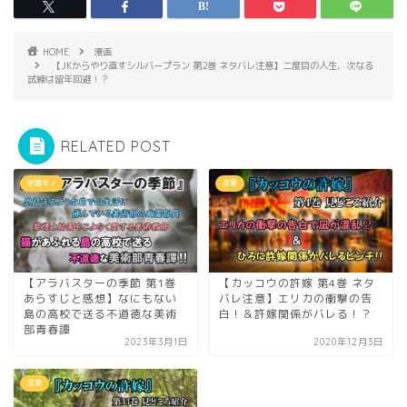
HOME
漫画
【JKからやり直すシルバープラン 第2巻 ネタバレ注意】二度目の人生、次なる
試練は留年回避！？
RELATED POST
学園モノ
恋愛
【アラバスターの季節 第1巻
【カッコウの許嫁 第4巻 ネタ
あらすじと感想】なにもない
バレ注意】エリカの衝撃の告
島の高校で送る不道徳な美術
白！＆許嫁関係がバレる！？
部青春譚
2023年3月1日
2020年12月3日
恋愛