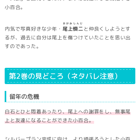
小百合。
おがみしんじ
内気で写真好きな少年・
尾上慎二
と仲良くしようとす
るが、過去に自分は尾上を傷つけていたことを思い出
すのであった。
第2巻の見どころ（ネタバレ注意）
留年の危機
白石とひと悶着あったり、尾上への謝罪をし、無事尾
上と友達になることができた小百合。
シルバープラン完成に向け、より頑張ろうとした小百