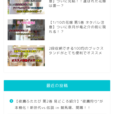
意】ついに完結！！選ばれた花嫁
は誰―？
4
【1/10の花嫁 第5巻 ネタバレ注
意】ついに奈月が竜之介の前に現
れる！？
5
2段収納できる100均のブックス
タンドがとても便利でオススメ
最近の投稿
【夜鷹ふたたび 第2巻 見どころ紹介】“夜鷹狩り”が
本格化！新世代vs.伝説 in 競馬場、開幕！！