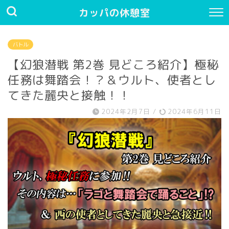
カッパの休憩室
バトル
【幻狼潜戦 第2巻 見どころ紹介】極秘
任務は舞踏会！？＆ウルト、使者とし
てきた麗央と接触！！
2024年2月7日
/
2024年6月11日