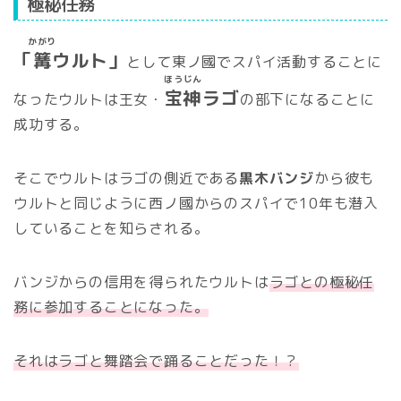
極秘任務
かがり
「
篝
ウルト」
として東ノ國でスパイ活動することに
ほうじん
宝神
ラゴ
なったウルトは王女・
の部下になることに
成功する。
そこでウルトはラゴの側近である
黒木バンジ
から彼も
ウルトと同じように西ノ國からのスパイで10年も潜入
していることを知らされる。
バンジからの信用を得られたウルトは
ラゴとの極秘任
務に参加することになった。
それはラゴと舞踏会で踊ることだった！？