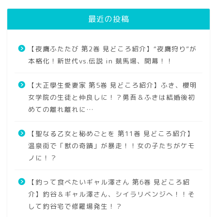
最近の投稿
【夜鷹ふたたび 第2巻 見どころ紹介】“夜鷹狩り”が
本格化！新世代vs.伝説 in 競馬場、開幕！！
【大正學生愛妻家 第5巻 見どころ紹介】ふき、櫻明
女学院の生徒と仲良しに！？勇吾＆ふきは結婚後初
めての離れ離れに…
【聖なる乙女と秘めごとを 第11巻 見どころ紹介】
温泉街で「獣の奇蹟」が暴走！！女の子たちがケモ
ノに！？
【釣って食べたいギャル澤さん 第6巻 見どころ紹
介】釣谷＆ギャル澤さん、シイラリベンジへ！！そ
して釣谷宅で修羅場発生！？