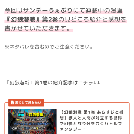
今回は
サンデーうぇぶり
にて連載中の漫画
『幻狼潜戦』
第2巻
の見どころ紹介と感想を
書かせていただきます。
※ネタバレを含むのでご注意ください。
『幻狼潜戦』第1巻の紹介記事はコチラ↓↓
【幻狼潜戦 第1巻 あらすじと感
想】獣人と人間が対立する世界
で幻影となり牙をむくバトルフ
ァンタジー！