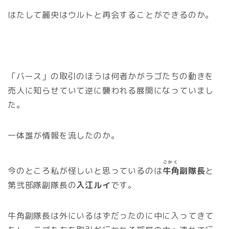
はたして麗央はウルトと再会することができるのか。
「バース」の取引のほうは何者かがラゴたちの動きを
売人に知らせていて逆に襲われる展開になっていまし
た。
一体誰が情報を流したのか。
ごかく
今のところ私が怪しいと思っているのは
牛角
副隊長
と
第弐部隊副隊長の
入江ルイ
です。
牛角副隊長は外にいるはずだったのに中に入ってきて