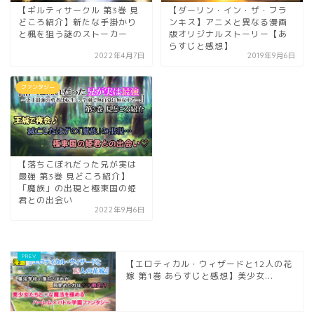
【ギルティサークル 第3巻 見
【ダーリン・イン・ザ・フラ
どころ紹介】新たな手掛かり
ンキス】アニメと異なる漫画
と楓を狙う謎のストーカー
版オリジナルストーリー【あ
らすじと感想】
2022年4月7日
2019年9月6日
ファンタジー
【落ちこぼれだった兄が実は
最強 第3巻 見どころ紹介】
「魔族」の出現と極東国の姫
君との出会い
2022年9月6日
【エロティカル・ウィザードと12人の花
嫁 第1巻 あらすじと感想】美少女...