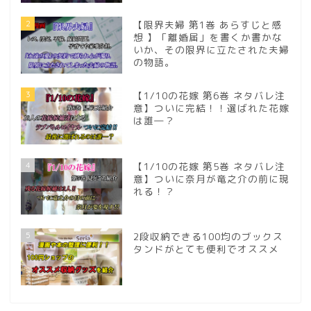
2
【限界夫婦 第1巻 あらすじと感
想 】「離婚届」を書くか書かな
いか、その限界に立たされた夫婦
の物語。
3
【1/10の花嫁 第6巻 ネタバレ注
意】ついに完結！！選ばれた花嫁
は誰―？
4
【1/10の花嫁 第5巻 ネタバレ注
意】ついに奈月が竜之介の前に現
れる！？
5
2段収納できる100均のブックス
タンドがとても便利でオススメ