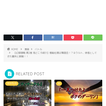
HOME
漫画
バトル
【幻狼潜戦 第2巻 見どころ紹介】極秘任務は舞踏会！？＆ウルト、使者として
きた麗央と接触！！
RELATED POST
サスペンス
SF