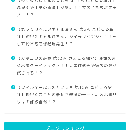
【聖なる乙女と秘めごとを 第11巻 見どころ紹介】
温泉街で「獣の奇蹟」が暴走！！女の子たちがケモ
ノに！？
【釣って食べたいギャル澤さん 第6巻 見どころ紹
介】釣谷＆ギャル澤さん、シイラリベンジへ！！そ
して釣谷宅で修羅場発生！？
【カッコウの許嫁 第33巻 見どころ紹介】運命の屋
久島編クライマックス！！大事件勃発で家族の絆が
試される！？
【フィルター越しのカノジョ 第10巻 見どころ紹
介】蜂谷てまりとの最初で最後のデート。＆北條リ
リィの許嫁登場！？
ブログランキング