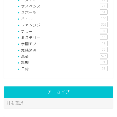
サスペンス
78
スポーツ
31
バトル
158
ファンタジー
329
ホラー
8
ミステリー
15
学園モノ
19
完結済み
79
恋愛
576
料理
21
日常
89
アーカイブ