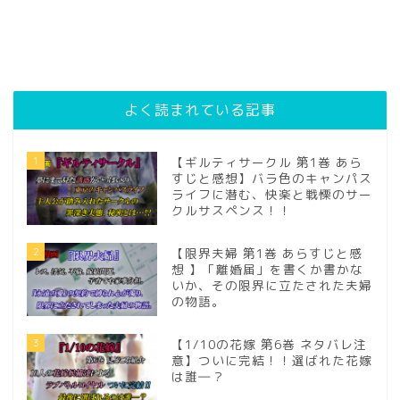
よく読まれている記事
1
【ギルティサークル 第1巻 あら
すじと感想】バラ色のキャンパス
ライフに潜む、快楽と戦慄のサー
クルサスペンス！！
2
【限界夫婦 第1巻 あらすじと感
想 】「離婚届」を書くか書かな
いか、その限界に立たされた夫婦
の物語。
3
【1/10の花嫁 第6巻 ネタバレ注
意】ついに完結！！選ばれた花嫁
は誰―？