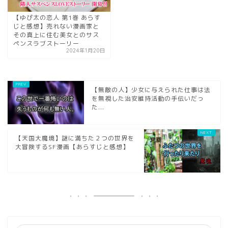
【ゆぴ太の恋人 第1巻 あらす
じと感想】売れない漫画家と
その真上に住む美女とのサス
ペンスラブストーリー
2024年1月20日
【無敵の人】少女に与えられた仕事は法
を無視した治安維持活動の手伝いだっ
た...
【天国大魔境】謎に満ちた２つの世界を
大冒険するSF漫画【あらすじと感想】