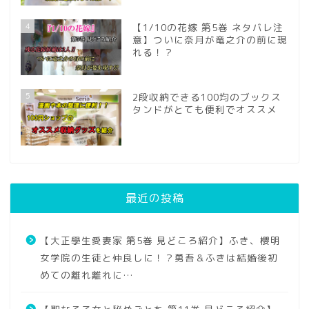
4
【1/10の花嫁 第5巻 ネタバレ注
意】ついに奈月が竜之介の前に現
れる！？
5
2段収納できる100均のブックス
タンドがとても便利でオススメ
最近の投稿
【大正學生愛妻家 第5巻 見どころ紹介】ふき、櫻明
女学院の生徒と仲良しに！？勇吾＆ふきは結婚後初
めての離れ離れに…