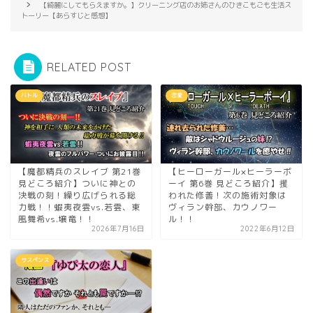
【綺麗にしてもらえますか。】クリーニング店のお姉さんのひきこもごも生活ス
トーリー【あらすじと感想】
RELATED POST
バトル
恋愛
【魔都精兵のスレイブ 第21巻
【ヒーローガール×ヒーラーボ
見どころ紹介】ついに神との
ーイ 第6巻 見どころ紹介】攫
決戦の刻！繰り広げられる総
われた修善！次の施術対象は
力戦！！蝦夷夜雲vs.若雲、東
ヴィラン幹部、カウノワー
風舞希vs.壌竜！！
ル！！
2026年7月16日
2022年6月12日
サスペンス