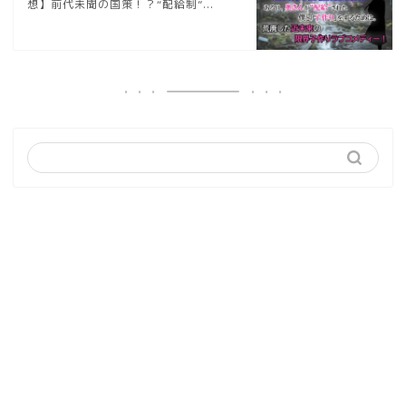
想】前代未聞の国策！？“配給制”...