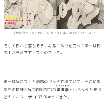
『異世界から来た君と共に過ごす日常』第1巻 P12,13より
そして樹から落ちそうになるエルフを庇って栄一は樹
の上から落ちてしまうのだった。
栄一は気がつくと病院のベッドで寝ていて、そこに警
くろかわ
れい
察庁の特殊世界事例対策官の
黒川
零
という女性と先ほ
ティア
どのエルフ・
がやってきた。