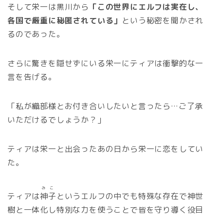
そして栄一は黒川から
「この世界にエルフは実在し、
各国で厳重に秘匿されている」
という秘密を聞かされ
るのであった。
さらに驚きを隠せずにいる栄一にティアは衝撃的な一
言を告げる。
「私が織部様とお付き合いしたいと言ったら…ご了承
いただけるでしょうか？」
ティアは栄一と出会ったあの日から栄一に恋をしてい
た。
みこ
ティアは
神子
というエルフの中でも特殊な存在で神世
樹と一体化し特別な力を使うことで皆を守り導く役目