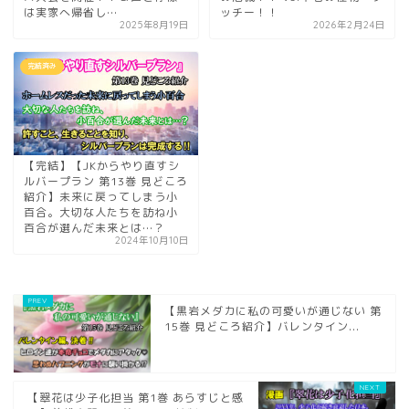
は実家へ帰省し…
ッチー！！
2025年8月19日
2026年2月24日
完結済み
【完結】【JKからやり直すシ
ルバープラン 第13巻 見どころ
紹介】未来に戻ってしまう小
百合。大切な人たちを訪ね小
百合が選んだ未来とは…？
2024年10月10日
【黒岩メダカに私の可愛いが通じない 第
15巻 見どころ紹介】バレンタイン...
【翠花は少子化担当 第1巻 あらすじと感