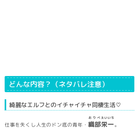
どんな内容？（ネタバレ注意）
綺麗なエルフとのイチャイチャ同棲生活♡
おりべ
えいいち
織部
栄一
仕事を失くし人生のドン底の青年・
。