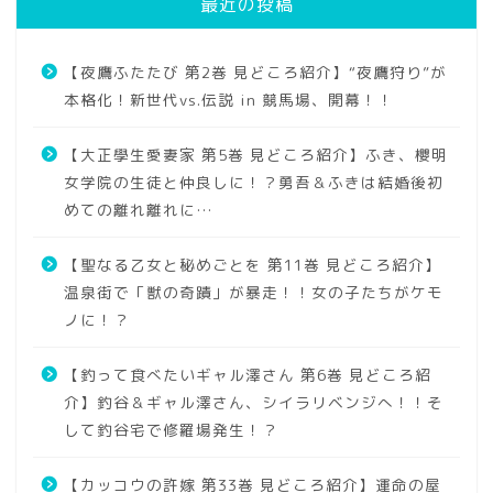
最近の投稿
【夜鷹ふたたび 第2巻 見どころ紹介】“夜鷹狩り”が
本格化！新世代vs.伝説 in 競馬場、開幕！！
【大正學生愛妻家 第5巻 見どころ紹介】ふき、櫻明
女学院の生徒と仲良しに！？勇吾＆ふきは結婚後初
めての離れ離れに…
【聖なる乙女と秘めごとを 第11巻 見どころ紹介】
温泉街で「獣の奇蹟」が暴走！！女の子たちがケモ
ノに！？
【釣って食べたいギャル澤さん 第6巻 見どころ紹
介】釣谷＆ギャル澤さん、シイラリベンジへ！！そ
して釣谷宅で修羅場発生！？
【カッコウの許嫁 第33巻 見どころ紹介】運命の屋