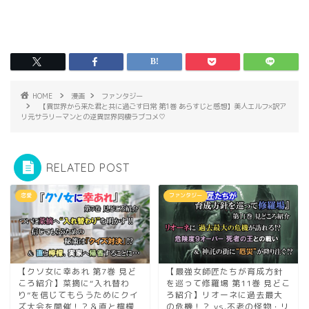
HOME
漫画
ファンタジー
【異世界から来た君と共に過ごす日常 第1巻 あらすじと感想】美人エルフ×訳ア
リ元サラリーマンとの逆異世界同棲ラブコメ♡
RELATED POST
恋愛
ファンタジー
【クソ女に幸あれ 第7巻 見ど
【最強女師匠たちが育成方針
ころ紹介】菜摘に“入れ替わ
を巡って修羅場 第11巻 見どこ
り”を信じてもらうためにクイ
ろ紹介】リオーネに過去最大
ズ大会を開催！？＆直と檸檬
の危機！？ vs.不老の怪物・リ