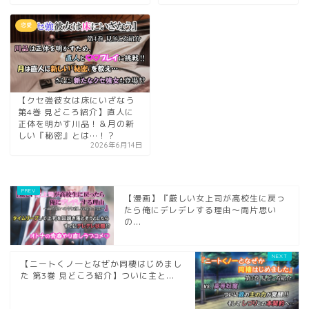
恋愛
【クセ強彼女は床にいざなう
第4巻 見どころ紹介】直人に
正体を明かす川品！＆月の新
しい『秘密』とは…！？
2026年6月14日
【漫画】『厳しい女上司が高校生に戻っ
たら俺にデレデレする理由～両片思い
の...
【ニートくノ一となぜか同棲はじめまし
た 第3巻 見どころ紹介】ついに主と...