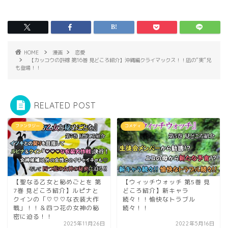
HOME
漫画
恋愛
【カッコウの許嫁 第16巻 見どころ紹介】沖縄編クライマックス！！凪の“実”兄
も登場！！
RELATED POST
ファンタジー
コメディ
【聖なる乙女と秘めごとを 第
【ウィッチウォッチ 第5巻 見
7巻 見どころ紹介】ルピナと
どころ紹介】新キャラ
クインの「♡♡♡な衣装大作
続々！！愉快なトラブル
戦」！！＆四つ花の女神の秘
続々！！
密に迫る！！
2025年11月26日
2022年5月16日