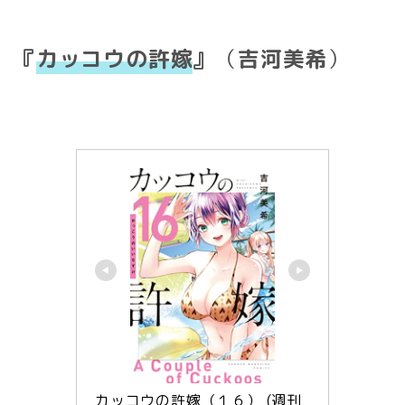
『
カッコウの許嫁
』
（
吉河美希
）
カッコウの許嫁（１６） (週刊