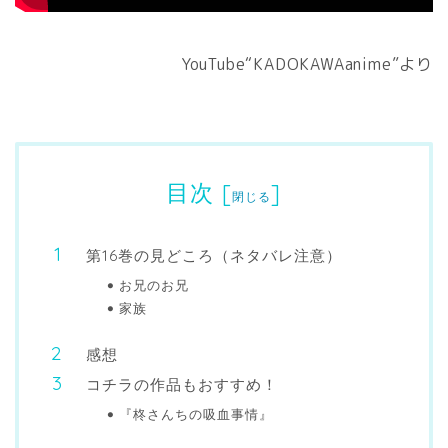
YouTube“KADOKAWAanime”より
目次
[
]
閉じる
第16巻の見どころ（ネタバレ注意）
お兄のお兄
家族
感想
コチラの作品もおすすめ！
『柊さんちの吸血事情』