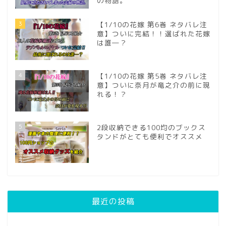
の物語。
3
【1/10の花嫁 第6巻 ネタバレ注
意】ついに完結！！選ばれた花嫁
は誰―？
4
【1/10の花嫁 第5巻 ネタバレ注
意】ついに奈月が竜之介の前に現
れる！？
5
2段収納できる100均のブックス
タンドがとても便利でオススメ
最近の投稿