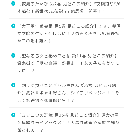
【夜鷹ふたたび 第2巻 見どころ紹介】“夜鷹狩り”が
本格化！新世代vs.伝説 in 競馬場、開幕！！
【大正學生愛妻家 第5巻 見どころ紹介】ふき、櫻明
女学院の生徒と仲良しに！？勇吾＆ふきは結婚後初
めての離れ離れに…
【聖なる乙女と秘めごとを 第11巻 見どころ紹介】
温泉街で「獣の奇蹟」が暴走！！女の子たちがケモ
ノに！？
【釣って食べたいギャル澤さん 第6巻 見どころ紹
介】釣谷＆ギャル澤さん、シイラリベンジへ！！そ
して釣谷宅で修羅場発生！？
【カッコウの許嫁 第33巻 見どころ紹介】運命の屋
久島編クライマックス！！大事件勃発で家族の絆が
試される！？