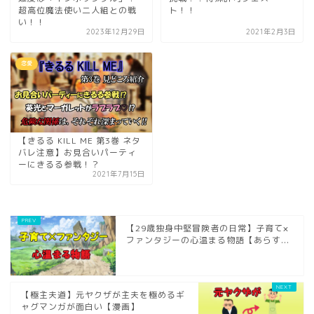
超高位魔法使い二人組との戦
ト！！
い！！
2023年12月29日
2021年2月3日
恋愛
【きるる KILL ME 第3巻 ネタ
バレ注意】お見合いパーティ
ーにきるる参戦！？
2021年7月15日
【29歳独身中堅冒険者の日常】子育て×
ファンタジーの心温まる物語【あらす...
【極主夫道】元ヤクザが主夫を極めるギ
ャグマンガが面白い【漫画】