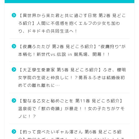
【異世界から来た君と共に過ごす日常 第2巻 見どこ
ろ紹介】人間に不信感を抱くエルフの少女も加わ
り、ドキドキの共同生活へ！
【夜鷹ふたたび 第2巻 見どころ紹介】“夜鷹狩り”が
本格化！新世代vs.伝説 in 競馬場、開幕！！
【大正學生愛妻家 第5巻 見どころ紹介】ふき、櫻明
女学院の生徒と仲良しに！？勇吾＆ふきは結婚後初
めての離れ離れに…
【聖なる乙女と秘めごとを 第11巻 見どころ紹介】
温泉街で「獣の奇蹟」が暴走！！女の子たちがケモ
ノに！？
【釣って食べたいギャル澤さん 第6巻 見どころ紹