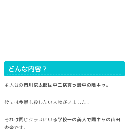
どんな内容？
主人公の
市川京太郎は中二病真っ最中の陰キャ
。
彼には今最も殺したい人物がいました。
それは同じクラスにいる
学校一の美人で陽キャの山田
杏奈
です。