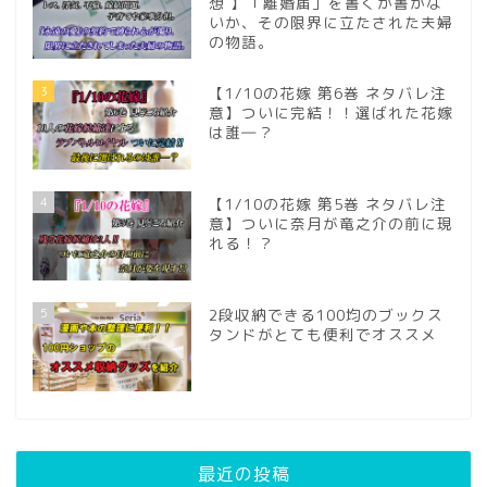
想 】「離婚届」を書くか書かな
いか、その限界に立たされた夫婦
の物語。
3
【1/10の花嫁 第6巻 ネタバレ注
意】ついに完結！！選ばれた花嫁
は誰―？
4
【1/10の花嫁 第5巻 ネタバレ注
意】ついに奈月が竜之介の前に現
れる！？
5
2段収納できる100均のブックス
タンドがとても便利でオススメ
最近の投稿