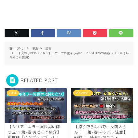
HOME
漫画
恋愛
【僕の心のヤバイやつ】ニヤニヤが止まらない！？おすすめの青春ラブコメ【あ
らすじと感想】
RELATED POST
バトル
ファンタジー
【シリアルキラー異世界に降
【搾り取らないで、女商人さ
り立つ 第2巻 見どころ紹介】
ん！！ 第2巻 ネタバレ注意】
難度は「インポッシブル」！
挑戦！！特殊許可クエス