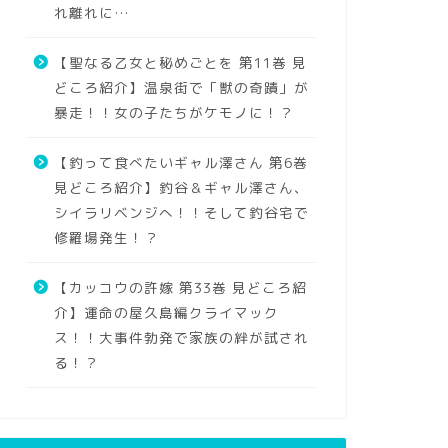
れ離れに…
【聖なる乙女と秘めごとを 第11巻 見
どころ紹介】温泉街で「獣の奇蹟」が
暴走！！女の子たちがケモノに！？
【釣って食べたいギャル澤さん 第6巻
見どころ紹介】釣谷＆ギャル澤さん、
シイラリベンジへ！！そして釣谷宅で
修羅場発生！？
【カッコウの許嫁 第33巻 見どころ紹
介】運命の屋久島編クライマック
ス！！大事件勃発で家族の絆が試され
る！？