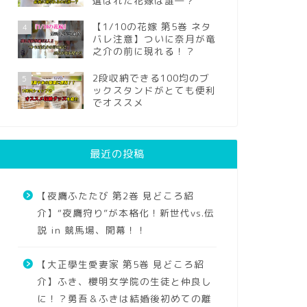
選ばれた花嫁は誰―？
【1/10の花嫁 第5巻 ネタ
4
バレ注意】ついに奈月が竜
之介の前に現れる！？
2段収納できる100均のブ
5
ックスタンドがとても便利
でオススメ
最近の投稿
【夜鷹ふたたび 第2巻 見どころ紹
介】“夜鷹狩り”が本格化！新世代vs.伝
説 in 競馬場、開幕！！
【大正學生愛妻家 第5巻 見どころ紹
介】ふき、櫻明女学院の生徒と仲良し
に！？勇吾＆ふきは結婚後初めての離