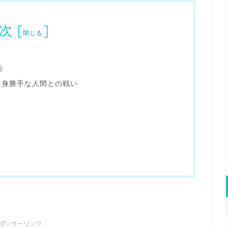
次
[
]
閉じる
）
す身勝手な人間との戦い
ポンサーリンク