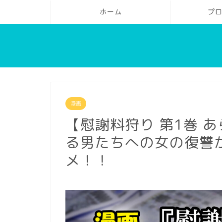
ホーム
プ
漫画
【慰謝料狩り 第1巻 
る男たちへの女の復讐
メ！！