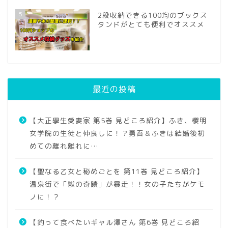
5
2段収納できる100均のブックス
タンドがとても便利でオススメ
最近の投稿
【大正學生愛妻家 第5巻 見どころ紹介】ふき、櫻明
女学院の生徒と仲良しに！？勇吾＆ふきは結婚後初
めての離れ離れに…
【聖なる乙女と秘めごとを 第11巻 見どころ紹介】
温泉街で「獣の奇蹟」が暴走！！女の子たちがケモ
ノに！？
【釣って食べたいギャル澤さん 第6巻 見どころ紹