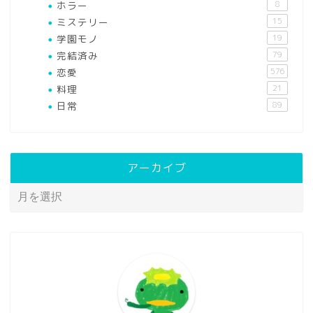
ホラー
8
ミステリー
15
学園モノ
19
完結済み
79
恋愛
576
料理
21
日常
89
アーカイブ