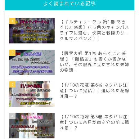
よく読まれている記事
1
【ギルティサークル 第1巻 あら
すじと感想】バラ色のキャンパス
ライフに潜む、快楽と戦慄のサー
クルサスペンス！！
2
【限界夫婦 第1巻 あらすじと感
想 】「離婚届」を書くか書かな
いか、その限界に立たされた夫婦
の物語。
3
【1/10の花嫁 第6巻 ネタバレ注
意】ついに完結！！選ばれた花嫁
は誰―？
4
【1/10の花嫁 第5巻 ネタバレ注
意】ついに奈月が竜之介の前に現
れる！？