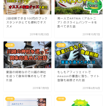
2段収納できる100均のブック
男一人でARTNIA（アルトニ
スタンドがとても便利でオス
ア）のスライムパンケーキを
スメ
食べてきた話
2019年10月20日
2019年10月7日
その他
その他
夏詣の時期なので川越の神社
もしもアフィリエイトで
を巡って御朱印集めをしてき
Amazonの審査に落ち、サイト
た話
登録も削除された話
2019年7月9日
2019年6月16日
その他
その他